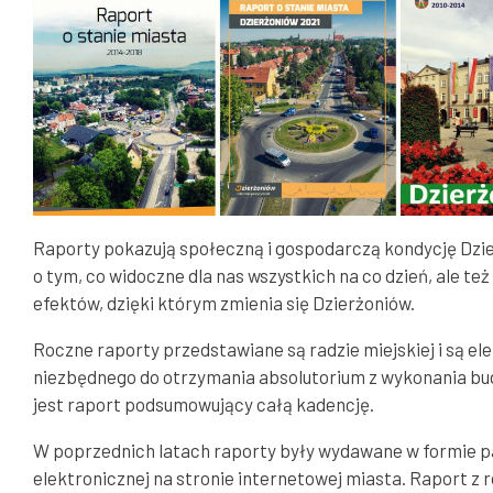
Goniec Dzierżoniowski
Straż Miejska
Raporty pokazują społeczną i gospodarczą kondycję Dzi
o tym, co widoczne dla nas wszystkich na co dzień, ale te
efektów, dzięki którym zmienia się Dzierżoniów.
Roczne raporty przedstawiane są radzie miejskiej i są e
niezbędnego do otrzymania absolutorium z wykonania bu
jest raport podsumowujący całą kadencję.
W poprzednich latach raporty były wydawane w formie pa
elektronicznej na stronie internetowej miasta. Raport z ro