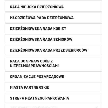
Rok 2024
Bezpieczeństwo
Finanse miasta
RADA MIEJSKA DZIERŻONIOWA
BURMISTRZ
Rok 2023
Rok 2022
Dostępność
MŁODZIEŻOWA RADA DZIERŻONIOWA
ZASTĘPCA BURMISTRZA DZIERŻONIOWA DOROTA
Rok 2021
Informacja o działalności
PIESZCZUCH
Rok 2020
Urzędu
Rok 2019
DZIERŻONIOWSKA RADA KOBIET
Rok 2018
ZASTĘPCA BURMISTRZA DZIERŻONIOWA
RADOSŁAW MICHAŁEK
Archiwum
DZIERŻONIOWSKA RADA SENIORÓW
SKARBNIK
DZIERŻONIOWSKA RADA PRZEDSIĘBIORCÓW
SEKRETARZ
RADA DO SPRAW OSÓB Z
NIEPEŁNOSPRAWNOŚCIAMI
ORGANIZACJE POZARZĄDOWE
MIASTA PARTNERSKIE
STREFA PŁATNEGO PARKOWANIA