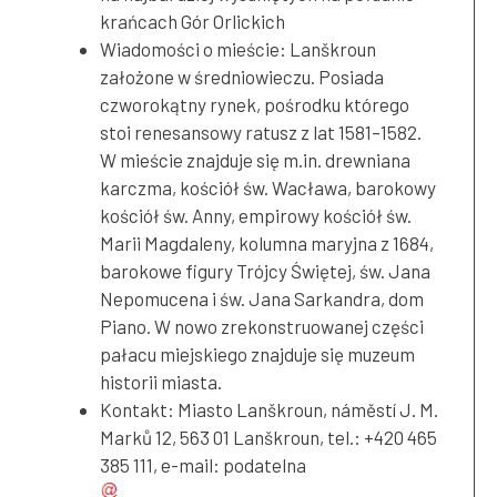
krańcach Gór Orlickich
Wiadomości o mieście: Lanškroun
założone w średniowieczu. Posiada
czworokątny rynek, pośrodku którego
stoi renesansowy ratusz z lat 1581–1582.
W mieście znajduje się m.in. drewniana
karczma, kościół św. Wacława, barokowy
kościół św. Anny, empirowy kościół św.
Marii Magdaleny, kolumna maryjna z 1684,
barokowe figury Trójcy Świętej, św. Jana
Nepomucena i św. Jana Sarkandra, dom
Piano. W nowo zrekonstruowanej części
pałacu miejskiego znajduje się muzeum
historii miasta.
Kontakt: Miasto Lanškroun, náměstí J. M.
Marků 12, 563 01 Lanškroun, tel.: +420 465
385 111, e-mail:
podatelna