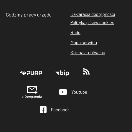
Godziny pracy urzędu
Deklaracja dostępności
Stopka
Polityka plików cookies
rodo
Rodo
cookies
Mapa serwisu
Strona archiwalna
Stopka
Youtube
Facebook