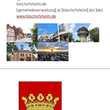
bischofsheim
.
de
(gemeindeverwaltung[at]bischofsheim[dot]de)
,
www.bischofsheim.de