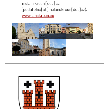
mulanskroun
[dot]
cz
(podatelna[at]mulanskroun[dot]cz)
,
www.lanskroun.eu