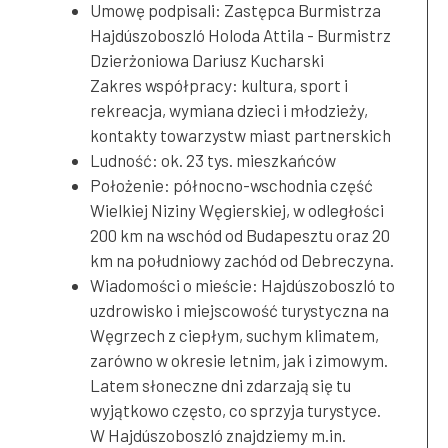
Umowę podpisali: Zastępca Burmistrza
Hajdúszoboszló Holoda Attila - Burmistrz
Dzierżoniowa Dariusz Kucharski
Zakres współpracy: kultura, sport i
rekreacja, wymiana dzieci i młodzieży,
kontakty towarzystw miast partnerskich
Ludność: ok. 23 tys. mieszkańców
Położenie: północno-wschodnia część
Wielkiej Niziny Węgierskiej, w odległości
200 km na wschód od Budapesztu oraz 20
km na południowy zachód od Debreczyna.
Wiadomości o mieście: Hajdúszoboszló to
uzdrowisko i miejscowość turystyczna na
Węgrzech z ciepłym, suchym klimatem,
zarówno w okresie letnim, jak i zimowym.
Latem słoneczne dni zdarzają się tu
wyjątkowo często, co sprzyja turystyce.
W Hajdúszoboszló znajdziemy m.in.