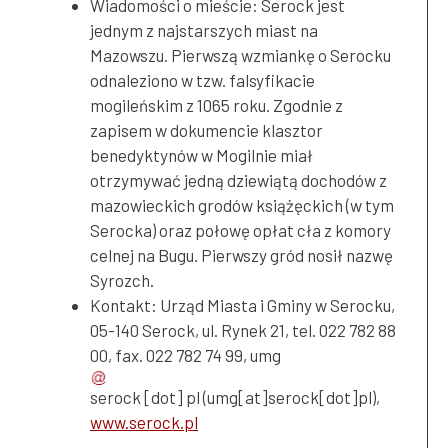
Wiadomości o mieście: Serock jest
jednym z najstarszych miast na
Mazowszu. Pierwszą wzmiankę o Serocku
odnaleziono w tzw. falsyfikacie
mogileńskim z 1065 roku. Zgodnie z
zapisem w dokumencie klasztor
benedyktynów w Mogilnie miał
otrzymywać jedną dziewiątą dochodów z
mazowieckich grodów książęckich (w tym
Serocka) oraz połowę opłat cła z komory
celnej na Bugu. Pierwszy gród nosił nazwę
Syrozch.
Kontakt: Urząd Miasta i Gminy w Serocku,
05-140 Serock, ul. Rynek 21, tel. 022 782 88
00, fax. 022 782 74 99,
umg
serock
[dot]
pl
(umg[at]serock[dot]pl)
,
www.serock.pl