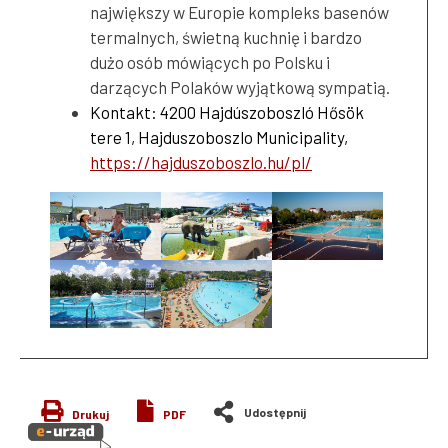
największy w Europie kompleks basenów
termalnych, świetną kuchnię i bardzo
dużo osób mówiących po Polsku i
darzących Polaków wyjątkową sympatią.
Kontakt: 4200 Hajdúszoboszló Hősök
tere 1, Hajduszoboszlo Municipality,
https://hajduszoboszlo.hu/pl/
Drukuj
PDF