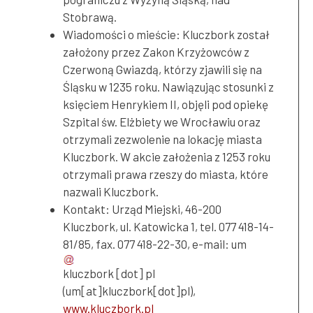
Stobrawą.
Wiadomości o mieście:
Kluczbork został
założony przez Zakon Krzyżowców z
Czerwoną Gwiazdą, którzy zjawili się na
Śląsku w 1235 roku. Nawiązując stosunki z
księciem Henrykiem II, objęli pod opiekę
Szpital św. Elżbiety we Wrocławiu oraz
otrzymali zezwolenie na lokację miasta
Kluczbork. W akcie założenia z 1253 roku
otrzymali prawa rzeszy do miasta, które
nazwali Kluczbork.
Kontakt: Urząd Miejski, 46-200
Kluczbork, ul. Katowicka 1, tel. 077 418-14-
81/85, fax. 077 418-22-30, e-mail:
um
kluczbork
[dot]
pl
(um[at]kluczbork[dot]pl)
,
www.kluczbork.pl