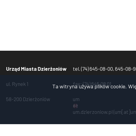
Urząd Miasta Dzierżoniów
tel. (74) 645-08-00, 645-08-
ul. Rynek 1
fax: (74) 645 08 01
Ta witryna używa plików cookie. Wi
58-200 Dzierżoniów
um
um
.
dzierzoniow
.
pl
(um[at]um
Copyright 2024 Urząd Miasta Dzierżoniów