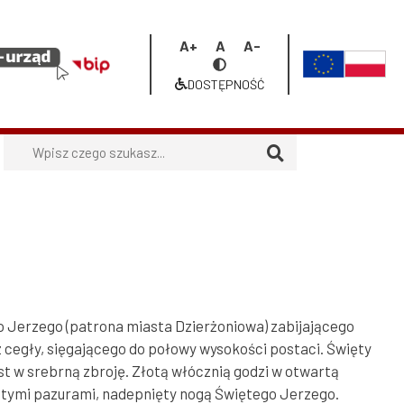
Increase
Reset
Decrease
menu
Przełącz
font
font
font
na
DOSTĘPNOŚĆ
PL
size
size
size
Dostępność
UE
Szukaj
Zasłużeni dla Dzierżoniowa
Trakt Diory
Wybitni dzierżoniowscy sportowcy
Program Moja Woda w
Galerie zdjęć Dzierżoniowa
Dzierżoniowie
Dzierżoniowska Rada Kobiet
Spółka Wodociągi i Kanalizacja
Organizacje pozarządowe
Karta Mieszkańca Dzierżoniowa
o Jerzego (patrona miasta Dzierżoniowa) zabijającego
cegły, sięgającego do połowy wysokości postaci. Święty
t w srebrną zbroję. Złotą włócznią godzi w otwartą
łotymi pazurami, nadepnięty nogą Świętego Jerzego.