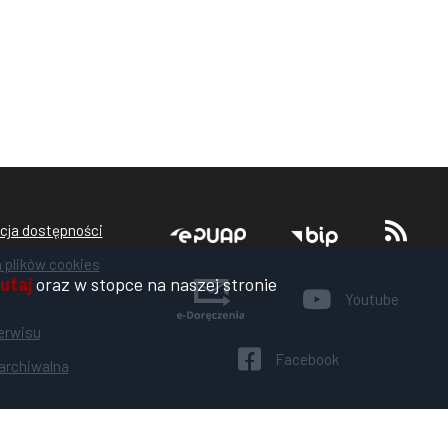
a
Stopka
cja dostępności
a plików cookies
utaj
oraz w stopce na naszej stronie
es
Youtube
erwisu
Facebook
archiwalna