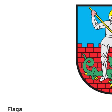
Goniec Dzierżoniowski
Straż Miejska
Flaga