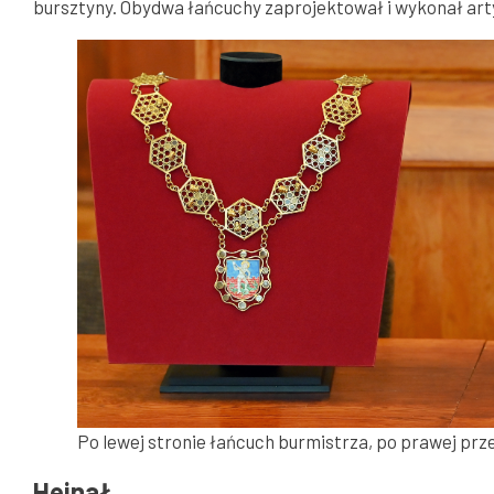
bursztyny. Obydwa łańcuchy zaprojektował i wykonał art
Po lewej stronie łańcuch burmistrza, po prawej pr
Hejnał