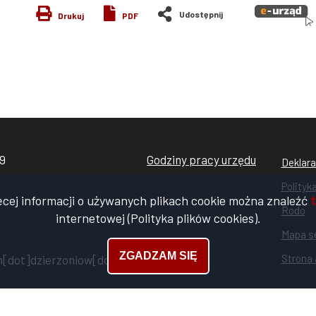
Drukuj
PDF
99
Godziny pracy urzędu
Stopk
Deklara
rodo
Polityk
ęcej informacji o używanych plikach cookie można znaleźć
t
cooki
Rodo
internetowej (Polityka plików cookies).
Mapa s
ZGADZAM SIĘ
Strona 
[dot]dzierzoniow[dot]pl)