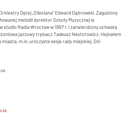
Orkiestry Dętej „Silesiana” Edward Dąbrowski. Zagubiony
chowanej melodii dyrektor Szkoły Muzycznej w
w studio Radia Wrocław w 1997 r. i zatwierdzony uchwałą
erżoniowa jazzowy
trębacz Tadeusz Nestorowicz. Hejnałem
miasta, m.in. uroczyste sesje rady miejskiej, Dni
cza
icza