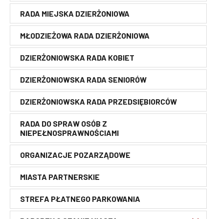
Rok 2024
Bezpieczeństwo
Finanse miasta
RADA MIEJSKA DZIERŻONIOWA
BURMISTRZ
Rok 2023
Rok 2022
Dostępność
MŁODZIEŻOWA RADA DZIERŻONIOWA
ZASTĘPCA BURMISTRZA DZIERŻONIOWA DOROTA
Rok 2021
Informacja o działalności
PIESZCZUCH
Rok 2020
Urzędu
Rok 2019
DZIERŻONIOWSKA RADA KOBIET
Rok 2018
ZASTĘPCA BURMISTRZA DZIERŻONIOWA
RADOSŁAW MICHAŁEK
Archiwum
DZIERŻONIOWSKA RADA SENIORÓW
SKARBNIK
DZIERŻONIOWSKA RADA PRZEDSIĘBIORCÓW
SEKRETARZ
RADA DO SPRAW OSÓB Z
NIEPEŁNOSPRAWNOŚCIAMI
ORGANIZACJE POZARZĄDOWE
MIASTA PARTNERSKIE
STREFA PŁATNEGO PARKOWANIA