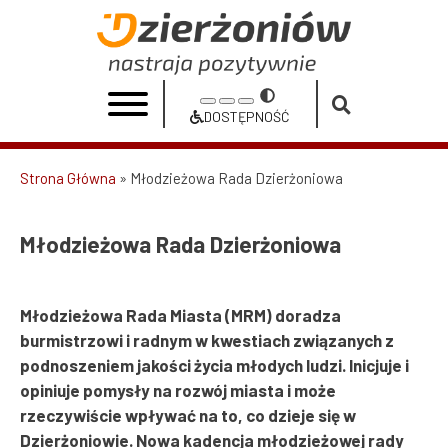
Przejdź
do
Młodzieżowa
treści
Rada
Przełącz
Increase
Reset
Decrease
Dzierżoniowa
na
DOSTĘPNOŚĆ
font
font
font
Dostępność
|
size
size
size
Strona Główna
Młodzieżowa Rada Dzierżoniowa
Urząd
Ścieżka
Miasta
nawigacyjna
Młodzieżowa Rada Dzierżoniowa
Dzierżoniów
Młodzieżowa Rada Miasta (MRM) doradza
burmistrzowi i radnym w kwestiach związanych z
podnoszeniem jakości życia młodych ludzi. Inicjuje i
opiniuje pomysły na rozwój miasta i może
rzeczywiście wpływać na to, co dzieje się w
Dzierżoniowie. Nowa kadencja młodzieżowej rady