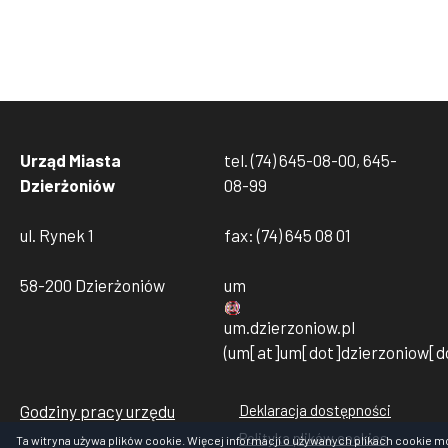
Urząd Miasta
tel. (74) 645-08-00, 645-
Dzierżoniów
08-99
ul. Rynek 1
fax: (74) 645 08 01
58-200 Dzierżoniów
um
um
.
dzierzoniow
.
pl
(um[at]um[dot]dzierzoniow[do
Godziny pracy urzędu
Deklaracja dostępności
Stopka
Polityka plików cookies
rodo
Ta witryna używa plików cookie. Więcej informacji o używanych plikach cookie m