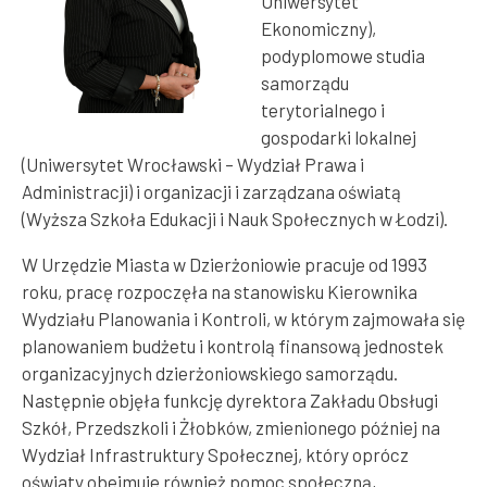
Uniwersytet
Ekonomiczny),
podyplomowe studia
samorządu
terytorialnego i
gospodarki lokalnej
(Uniwersytet Wrocławski – Wydział Prawa i
Administracji) i organizacji i zarządzana oświatą
(Wyższa Szkoła Edukacji i Nauk Społecznych w Łodzi).
W Urzędzie Miasta w Dzierżoniowie pracuje od 1993
roku, pracę rozpoczęła na stanowisku Kierownika
Wydziału Planowania i Kontroli, w którym zajmowała się
planowaniem budżetu i kontrolą finansową jednostek
organizacyjnych dzierżoniowskiego samorządu.
Następnie objęła funkcję dyrektora Zakładu Obsługi
Szkół, Przedszkoli i Żłobków, zmienionego później na
Wydział Infrastruktury Społecznej, który oprócz
oświaty obejmuje również pomoc społeczną,