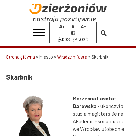
Przejdź
do
Skarbnik
treści
|
Increase
Reset
Decrease
Przełącz
Urząd
font
font
font
na
DOSTĘPNOŚĆ
size
size
size
Dostępność
Miasta
Dzierżoniów
Strona główna
Miasto
Władze miasta
Skarbnik
Ścieżka
nawigacyjna
Skarbnik
Marzenna Lasota-
Darowska
- ukończyła
studia magisterskie na
Akademii Ekonomicznej
we Wrocławiu (obecnie