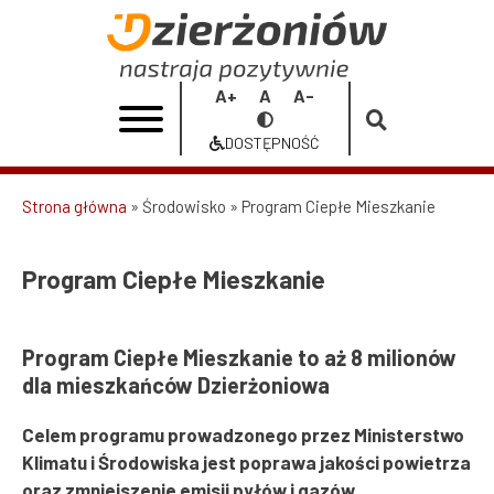
Przejdź
do
Program
treści
Ciepłe
Increase
Reset
Decrease
Przełącz
Mieszkanie
font
font
font
na
DOSTĘPNOŚĆ
size
size
size
Dostępność
|
Urząd
Strona główna
Środowisko
Program Ciepłe Mieszkanie
Ścieżka
Miasta
nawigacyjna
Program Ciepłe Mieszkanie
Dzierżoniów
Program Ciepłe Mieszkanie to aż 8 milionów
dla mieszkańców Dzierżoniowa
Celem programu prowadzonego przez Ministerstwo
Klimatu i Środowiska jest poprawa jakości powietrza
oraz zmniejszenie emisji pyłów i gazów