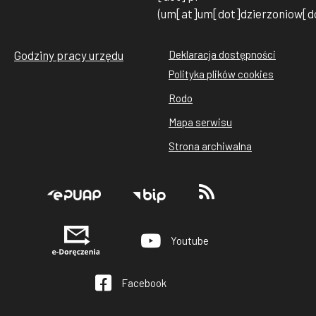
(um[at]um[dot]dzierzoniow[do
Godziny pracy urzędu
Deklaracja dostępności
Stopka
Polityka plików cookies
rodo
Rodo
cookies
Mapa serwisu
Strona archiwalna
Stopka
Youtube
Facebook