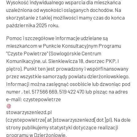
Wysokość indywidualnego wsparcia dla mieszkańca
uzależniona od wysokości osiąganych dochodów. Na
skorzystanie z takiej możliwości mamy czas do końca
października 2025 roku.
Pomoc i szczegółowe informacje udzielane są
mieszkańcom w Punkcie Konsultacyjnym Programu
"Czyste Powietrze" (Sowiogórskie Centrum
Komunikacyjne, ul. Sienkiewicza 18, dworzec PKP, I
piętro). Punkt ten jest prowadzony i współfinansowany
przez wszystkie samorządy powiatu dzierżoniowskiego.
Informacji można zasięgnąć osobiście lub dzwoniąc pod
numer , tel. 517 566 669, 519 422 470 lub pisząc na adres
e-mail:
czystepowietrze
stowarzyszeniezd
.
pl
(czystepowietrze[at]stowarzyszeniezd[dot]pl)
. Na dole
strony publikujemy statystyki dotyczące realizacji
programu w Dzierżoniowie.