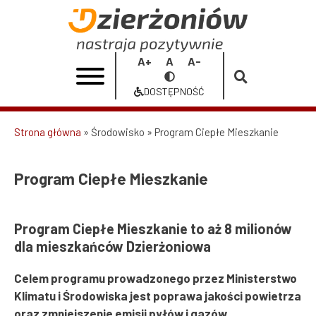
Przejdź
do
Program
treści
Ciepłe
Increase
Reset
Decrease
Przełącz
Mieszkanie
font
font
font
na
DOSTĘPNOŚĆ
size
size
size
Dostępność
|
Urząd
Strona główna
Środowisko
Program Ciepłe Mieszkanie
Ścieżka
Miasta
nawigacyjna
Program Ciepłe Mieszkanie
Dzierżoniów
Program Ciepłe Mieszkanie to aż 8 milionów
dla mieszkańców Dzierżoniowa
Celem programu prowadzonego przez Ministerstwo
Klimatu i Środowiska jest poprawa jakości powietrza
oraz zmniejszenie emisji pyłów i gazów