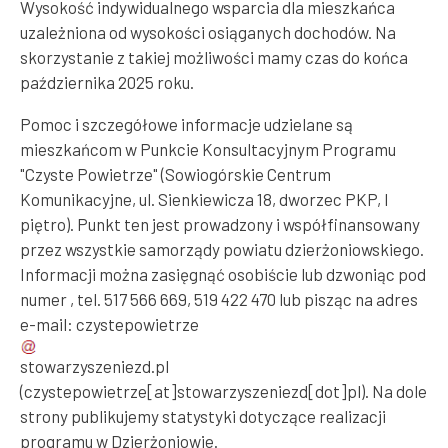
Wysokość indywidualnego wsparcia dla mieszkańca
uzależniona od wysokości osiąganych dochodów. Na
skorzystanie z takiej możliwości mamy czas do końca
października 2025 roku.
Pomoc i szczegółowe informacje udzielane są
mieszkańcom w Punkcie Konsultacyjnym Programu
"Czyste Powietrze" (Sowiogórskie Centrum
Komunikacyjne, ul. Sienkiewicza 18, dworzec PKP, I
piętro). Punkt ten jest prowadzony i współfinansowany
przez wszystkie samorządy powiatu dzierżoniowskiego.
Informacji można zasięgnąć osobiście lub dzwoniąc pod
numer , tel. 517 566 669, 519 422 470 lub pisząc na adres
e-mail:
czystepowietrze
stowarzyszeniezd
.
pl
(czystepowietrze[at]stowarzyszeniezd[dot]pl)
. Na dole
strony publikujemy statystyki dotyczące realizacji
programu w Dzierżoniowie.