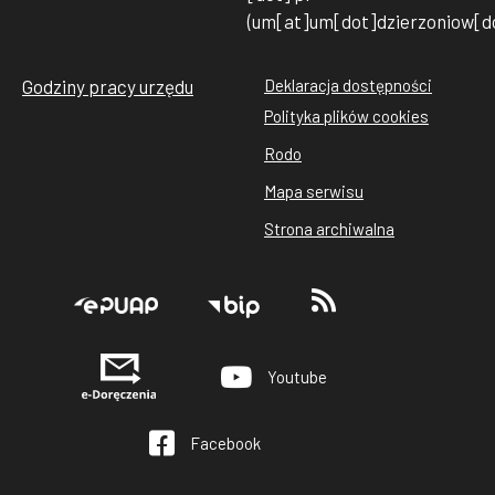
(um[at]um[dot]dzierzoniow[do
Godziny pracy urzędu
Deklaracja dostępności
Stopka
Polityka plików cookies
rodo
Rodo
cookies
Mapa serwisu
Strona archiwalna
Stopka
Youtube
Facebook