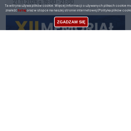
21.11.2026 g.19:00 - 21:00
Ta witryna używa plików cookie. Więcej informacji o używanych plikach cookie m
znaleźć
tutaj
oraz w stopce na naszej stronie internetowej (Polityka plików cooki
ZGADZAM SIĘ
XII Memoriał Oskara Plinty
26.08.2026 g.09:00 - 15:00
Urząd Miasta
tel. (74) 645-08-00, 645-