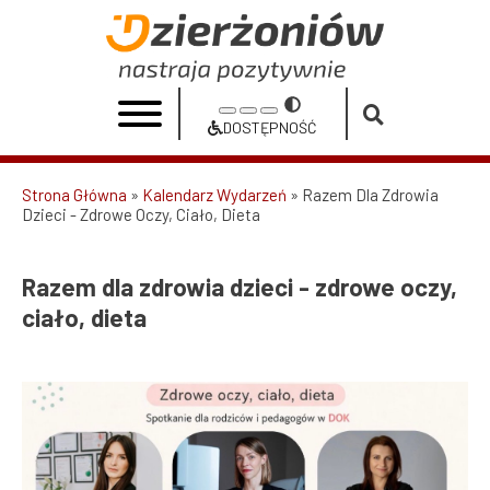
Przejdź
do
Razem
treści
dla
Przełącz
Increase
Reset
Decrease
zdrowia
na
DOSTĘPNOŚĆ
font
font
font
Dostępność
dzieci
size
size
size
Strona Główna
Kalendarz Wydarzeń
Razem Dla Zdrowia
-
Dzieci - Zdrowe Oczy, Ciało, Dieta
Ścieżka
zdrowe
nawigacyjna
oczy,
Razem dla zdrowia dzieci - zdrowe oczy,
ciało, dieta
ciało,
dieta
|
Urząd
Miasta