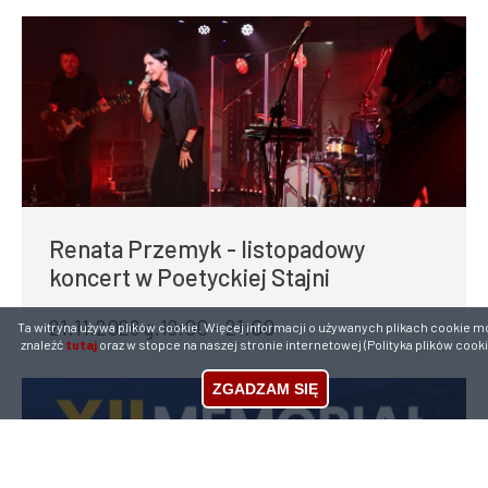
Renata Przemyk - listopadowy
koncert w Poetyckiej Stajni
21.11.2026 g.19:00 - 21:00
Ta witryna używa plików cookie. Więcej informacji o używanych plikach cookie m
znaleźć
tutaj
oraz w stopce na naszej stronie internetowej (Polityka plików cooki
ZGADZAM SIĘ