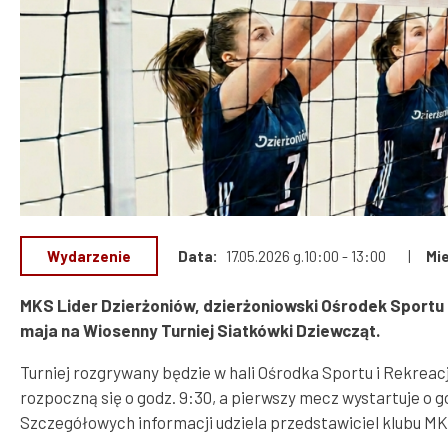
Rok 2024
Bezpieczeństwo
Finanse miasta
Rok 2023
Rok 2022
Dostępność
Rok 2021
Informacja o działalności
Rok 2020
Urzędu
Rok 2019
Rok 2018
Archiwum
Wydarzenie
Data
17.05.2026 g.10:00 - 13:00
Mi
MKS Lider Dzierżoniów, dzierżoniowski Ośrodek Sportu 
maja na Wiosenny Turniej Siatkówki Dziewcząt.
Turniej rozgrywany będzie w hali Ośrodka Sportu i Rekreacji
rozpoczną się o godz. 9:30, a pierwszy mecz wystartuje o go
Szczegółowych informacji udziela przedstawiciel klubu MK