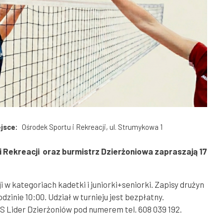
Goniec Dzierżoniowski
Straż Miejska
ejsce
Ośrodek Sportu i Rekreacji, ul. Strumykowa 1
i Rekreacji oraz burmistrz Dzierżoniowa zapraszają 17
 w kategoriach kadetki i juniorki+seniorki. Zapisy drużyn
dzinie 10:00. Udział w turnieju jest bezpłatny.
S Lider Dzierżoniów pod numerem tel. 608 039 192.