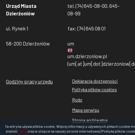
Urząd Miasta
tel. (74) 645-08-00, 645-
Dzierżoniów
08-99
ul. Rynek 1
fax: (74) 645 08 01
58-200 Dzierżoniów
um
um
.
dzierzoniow
.
pl
(um[at]um[dot]dzierzoniow[do
Godziny pracy urzędu
Deklaracja dostępności
Stopka
Polityka plików cookies
rodo
Rodo
cookies
Mapa serwisu
Strona archiwalna
Ta witryna używa plików cookie. Więcej informacji o używanych plikach cookie m
znaleźć
tutaj
oraz w stopce na naszej stronie internetowej (Polityka plików cooki