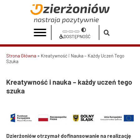
Przejdź
do
Kreatywność
treści
i
Przełącz
Increase
Reset
Decrease
nauka
na
DOSTĘPNOŚĆ
font
font
font
Dostępność
–
size
size
size
Strona Główna
Kreatywność i Nauka – Każdy Uczeń Tego
każdy
Szuka
Ścieżka
uczeń
nawigacyjna
tego
Kreatywność i nauka – każdy uczeń tego
szuka
szuka
|
Urząd
Miasta
Dzierżoniów otrzymał dofinansowanie na realizację
Dzierżoniów