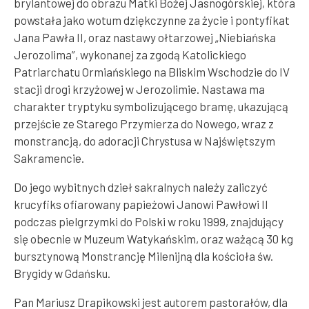
brylantowej do obrazu Matki Bożej Jasnogórskiej, która
powstała jako wotum dziękczynne za życie i pontyfikat
Jana Pawła II, oraz nastawy ołtarzowej „Niebiańska
Jerozolima”, wykonanej za zgodą Katolickiego
Patriarchatu Ormiańskiego na Bliskim Wschodzie do IV
stacji drogi krzyżowej w Jerozolimie. Nastawa ma
charakter tryptyku symbolizującego bramę, ukazującą
przejście ze Starego Przymierza do Nowego, wraz z
monstrancją, do adoracji Chrystusa w Najświętszym
Sakramencie.
Do jego wybitnych dzieł sakralnych należy zaliczyć
krucyfiks ofiarowany papieżowi Janowi Pawłowi II
podczas pielgrzymki do Polski w roku 1999, znajdujący
się obecnie w Muzeum Watykańskim, oraz ważącą 30 kg
bursztynową Monstrancję Milenijną dla kościoła św.
Brygidy w Gdańsku.
Pan Mariusz Drapikowski jest autorem pastorałów, dla