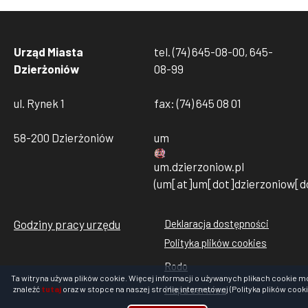
Urząd Miasta
tel. (74) 645-08-00, 645-
Dzierżoniów
08-99
ul. Rynek 1
fax: (74) 645 08 01
58-200 Dzierżoniów
um
um
.
dzierzoniow
.
pl
(um[at]um[dot]dzierzoniow[do
Godziny pracy urzędu
Deklaracja dostępności
Stopka
Polityka plików cookies
rodo
Rodo
cookies
Ta witryna używa plików cookie. Więcej informacji o używanych plikach cookie m
Mapa serwisu
znaleźć
tutaj
oraz w stopce na naszej stronie internetowej (Polityka plików cooki