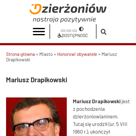
Przejdź
do
Mariusz
treści
Drapikowski
Przełącz
Increase
Reset
Decrease
|
na
DOSTĘPNOŚĆ
font
font
font
Dostępność
Urząd
size
size
size
Strona główna
Miasto
Honorowi obywatele
Mariusz
Miasta
Drapikowski
Ścieżka
Dzierżoniów
nawigacyjna
Mariusz Drapikowski
Mariusz Drapikowski
jest
z pochodzenia
dzierżoniowianinem.
Tutaj się urodził (ur. 5 VIII
1960 r.), ukończył