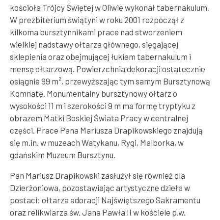
kościoła Trójcy Świętej w Oliwie wykonał tabernakulum.
W prezbiterium świątyni w roku 2001 rozpoczął z
kilkoma bursztynnikami prace nad stworzeniem
wielkiej nadstawy ołtarza głównego, sięgającej
sklepienia oraz obejmującej łukiem tabernakulum i
mensę ołtarzową. Powierzchnia dekoracji ostatecznie
osiągnie 99 m², przewyższając tym samym Bursztynową
Komnatę. Monumentalny bursztynowy ołtarz o
wysokości 11 m i szerokości 9 m ma formę tryptyku z
obrazem Matki Boskiej Świata Pracy w centralnej
części. Prace Pana Mariusza Drapikowskiego znajdują
się m.in. w muzeach Watykanu, Rygi, Malborka, w
gdańskim Muzeum Bursztynu.
Pan Mariusz Drapikowski zasłużył się również dla
Dzierżoniowa, pozostawiając artystyczne dzieła w
postaci: ołtarza adoracji Najświętszego Sakramentu
oraz relikwiarza św. Jana Pawła II w kościele p.w.