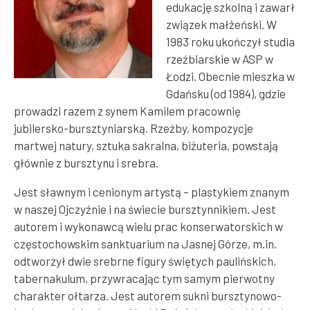
edukację szkolną i zawarł
związek małżeński. W
1983 roku ukończył studia
rzeźbiarskie w ASP w
Łodzi. Obecnie mieszka w
Gdańsku (od 1984), gdzie
prowadzi razem z synem Kamilem pracownię
jubilersko-bursztyniarską. Rzeźby, kompozycje
martwej natury, sztuka sakralna, biżuteria, powstają
głównie z bursztynu i srebra.
Jest sławnym i cenionym artystą – plastykiem znanym
w naszej Ojczyźnie i na świecie bursztynnikiem. Jest
autorem i wykonawcą wielu prac konserwatorskich w
częstochowskim sanktuarium na Jasnej Górze, m.in.
odtworzył dwie srebrne figury świętych paulińskich,
tabernakulum, przywracając tym samym pierwotny
charakter ołtarza. Jest autorem sukni bursztynowo-