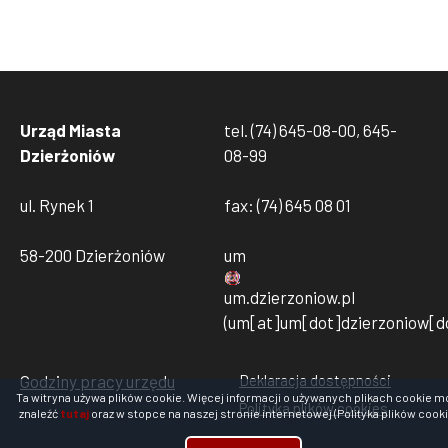
Urząd Miasta
tel. (74) 645-08-00, 645-
Dzierżoniów
08-99
ul. Rynek 1
fax: (74) 645 08 01
58-200 Dzierżoniów
um
um
.
dzierzoniow
.
pl
(um[at]um[dot]dzierzoniow[do
Godziny pracy urzędu
Deklaracja dostępności
Stopka
Ta witryna używa plików cookie. Więcej informacji o używanych plikach cookie m
Polityka plików cookies
rodo
znaleźć
tutaj
oraz w stopce na naszej stronie internetowej (Polityka plików cooki
Rodo
cookies