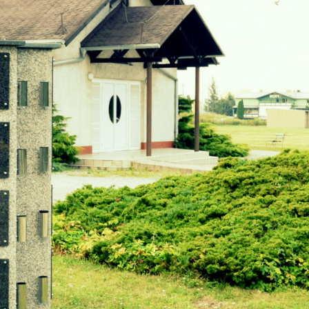
Goniec Dzierżoniowski
Straż Miejska