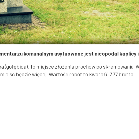
entarzu komunalnym usytuowane jest nieopodal kaplicy i 
 (gołębica). To miejsce złożenia prochów po skremowaniu. 
ejsc będzie więcej. Wartość robót to kwota 61 377 brutto.