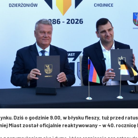
Goniec Dzierżoniowski
Straż Miejska
Rynku. Dziś o godzinie 9.00, w błysku fleszy, tuż przed ra
ej Miast został oficjalnie reaktywowany – w 40. rocznicę