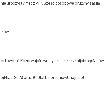
stanie uroczysty Mecz VIP. Sześcioosobowe drużyny zasilą
laków.
tartowało! Rezerwujcie wolny czas, skrzyknijcie sąsiadów,
rniejMiast2026 oraz #40latDzierżoniówChojnice!