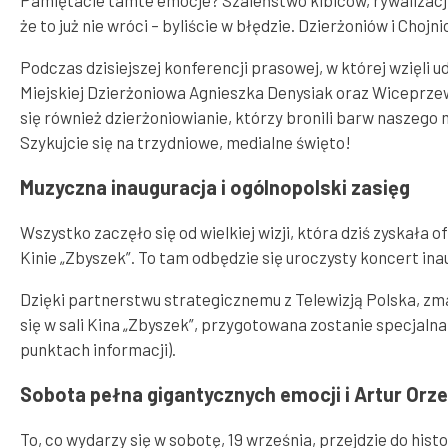
Pamiętacie tamte emocje? Szaleństwo kibiców, rywalizację
że to już nie wróci – byliście w błędzie. Dzierżoniów i Choj
Podczas dzisiejszej konferencji prasowej, w której wzięl
Miejskiej Dzierżoniowa Agnieszka Denysiak oraz Wiceprzew
się również dzierżoniowianie, którzy bronili barw naszego
Szykujcie się na trzydniowe, medialne święto!
Muzyczna inauguracja i ogólnopolski zasięg
Wszystko zaczęło się od wielkiej wizji, która dziś zyskała 
Kinie „Zbyszek”. To tam odbędzie się uroczysty koncert ina
Dzięki partnerstwu strategicznemu z Telewizją Polska, zma
się w sali Kina „Zbyszek”, przygotowana zostanie specjaln
punktach informacji).
Sobota pełna gigantycznych emocji i Artur Orz
To, co wydarzy się w sobotę, 19 września, przejdzie do his