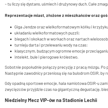
– tu liczy się dystans, uśmiech i drużynowy duch. Całe zm
Reprezentacje miast, złożone z mieszkańców oraz gości 
Giga Jendze oraz wielkoformatowym kółku i krzyżyk
układaniu wielkoformatowych puzzli;
biegach i skokach w workach oraz nartach wieloosobo
turnieju darta i przelewaniu wody na czas;
klasycznym, budzącym ogromne emocje przeciąganiu l
intelekt, bule i pierogowe królestwo.
Sobotnie popołudnie połączy precyzję z pracą mózgu. Po po
Następnie zawodnicy przeniosą się na bulodrom OSiR, by r
Gdy opadną sportowe emocje, hala namiotowa OSiR-u zamien
zwycięzców przyjdzie czas na gigantyczną degustację, bie
Niedzielny Mecz VIP-ów na Stadionie Lechii