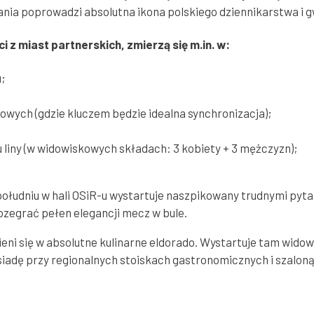
agania poprowadzi absolutna ikona polskiego dziennikarstwa i
z miast partnerskich, zmierzą się m.in. w:
u;
wych (gdzie kluczem będzie idealna synchronizacja);
iny (w widowiskowych składach: 3 kobiety + 3 mężczyzn);
łudniu w hali OSiR-u wystartuje naszpikowany trudnymi pytani
ozegrać pełen elegancji mecz w bule.
i się w absolutne kulinarne eldorado. Wystartuje tam widow
siadę przy regionalnych stoiskach gastronomicznych i szalo