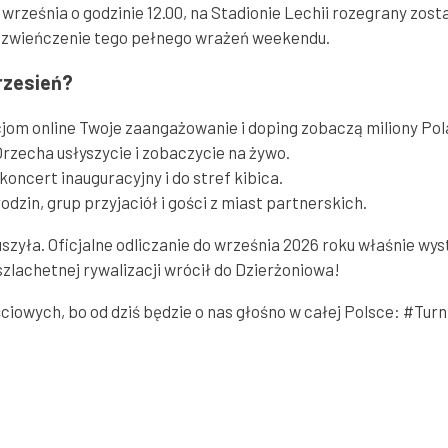
20 września o godzinie 12.00, na Stadionie Lechii rozegrany zo
ne zwieńczenie tego pełnego wrażeń weekendu.
rzesień?
lacjom online Twoje zaangażowanie i doping zobaczą miliony Po
rzecha usłyszycie i zobaczycie na żywo.
ncert inauguracyjny i do stref kibica.
odzin, grup przyjaciół i gości z miast partnerskich.
zyła. Oficjalne odliczanie do września 2026 roku właśnie wys
szlachetnej rywalizacji wrócił do Dzierżoniowa!
ciowych, bo od dziś będzie o nas głośno w całej Polsce: #Tu