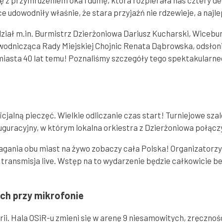
 z przymrużeniem oka i dumę, która rozpierała nas cztery de
nice udowodniły właśnie, że stara przyjaźń nie rdzewieje, a najl
i udział m.in. Burmistrz Dzierżoniowa Dariusz Kucharski, Wic
odnicząca Rady Miejskiej Chojnic Renata Dąbrowska, odsłonięt
 miasta 40 lat temu! Poznaliśmy szczegóły tego spektakularne
oficjalną pieczęć. Wielkie odliczanie czas start! Turniejowe sz
uguracyjny, w którym lokalna orkiestra z Dzierżoniowa połączy
gania obu miast na żywo zobaczy cała Polska! Organizatorzy p
a transmisja live. Wstęp na to wydarzenie będzie całkowicie 
ech przy mikrofonie
torii. Hala OSiR-u zmieni się w arenę 9 niesamowitych, zręczn