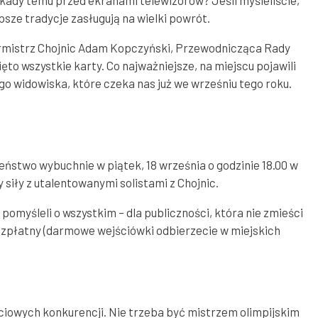
kady temu przed ekranami telewizorów? Jeśli myśleliście,
epsze tradycje zasługują na wielki powrót.
eburmistrz Chojnic Adam Kopczyński, Przewodnicząca Rady
o wszystkie karty. Co najważniejsze, na miejscu pojawili
go widowiska, które czeka nas już we wrześniu tego roku.
aleństwo wybuchnie w piątek, 18 września o godzinie 18.00 w
 siły z utalentowanymi solistami z Chojnic.
omyśleli o wszystkim – dla publiczności, która nie zmieści
bezpłatny (darmowe wejściówki odbierzecie w miejskich
ościowych konkurencji. Nie trzeba być mistrzem olimpijskim