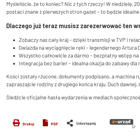
Myśleliście, że to koniec? Nic z tych rzeczy! W niedzielę, 
postaci znane z pierwszych stron gazet – to będzie ideal
Dlaczego już teraz musisz zarezerwować ten w
Zobaczy nas cały kraj – dzięki transmisji w TVP i re
Gwiazda na wyciągnięcie ręki – legendarnego Artura O
Wszystko całkowicie za darmo – bezpłatny wstęp na ko
Integracja bez barier – idealna okazja do zabawy dla r
Kości zostały rzucone, dokumenty podpisano, a machina rus
zapraszajcie rodziny z drugiego końca kraju. Duch dawnej, 
Śledźcie oficjalne hasła wydarzenia w mediach społecznoś
Drukuj
PDF