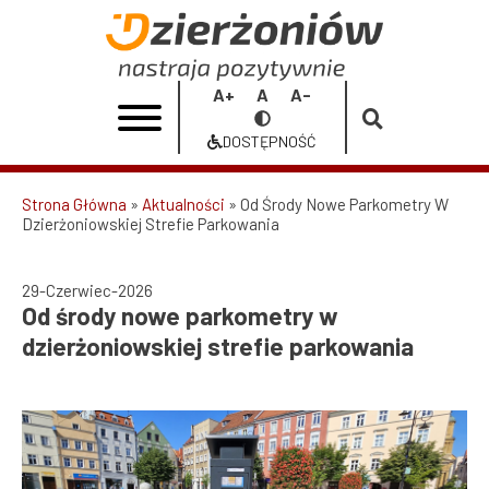
Przejdź
do
Od
treści
środy
Increase
Reset
Decrease
Przełącz
nowe
font
font
font
na
DOSTĘPNOŚĆ
size
size
size
Dostępność
parkometry
w
Strona Główna
Aktualności
Od Środy Nowe Parkometry W
Dzierżoniowskiej Strefie Parkowania
Ścieżka
dzierżoniowskiej
nawigacyjna
strefie
29-Czerwiec-2026
Od środy nowe parkometry w
parkowania
dzierżoniowskiej strefie parkowania
|
Urząd
Miasta
Dzierżoniów