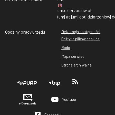
um
.
dzierzoniow
.
pl
(um[at]um[dot]dzierzoniow[do
Godziny pracy urzędu
Deklaracja dostępności
Stopka
Polityka plików cookies
rodo
Rodo
cookies
Mapa serwisu
Strona archiwalna
Stopka
Youtube
Facebook