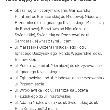
obszar ograniczonym ulicami: Garncarską,
Plantami od Garncarskiej do Miodowej, Miodową,
Przedmieście do Ignacego Krasickiego, Mierniczą
do Pocztowej, Pocztową od Mierniczej do
Świdnickiej, Świdnicką od Pocztowej do ul.
Garncarskiej wraz z tymi ulicami;
ul. Marszałka Józefa Piłsudskiego - od ul.
Ignacego Daszyńskiego (Rondo Węgierskie) do ul.
Bielawskiej;
ul. Pocztową - od ul. Mierniczej do skrzyżowania z
ul. Ignacego Krasickiego;
ul. Ząbkowicką - od ul. Miodowej do skrzyżowania z
ul. Przedmieście;
ul. Wrocławską - od ul. Marszałka Józefa
Piłsudskiego do ul. Piastowskiej;
ul. Adama Mickiewicza - od ul. Świdnickiej do ul.
Plac Konstytucji 3 maja.