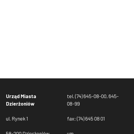
Urząd Miasta
tel. (74) 645-08-00, 645-
Dzierżoniów
08-99
ul. Rynek 1
fax: (74) 645 08 01
58-200 Dzierżoniów
um