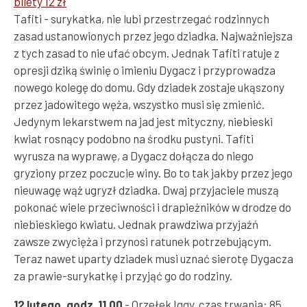
bilety 12 zł
Tafiti - surykatka, nie lubi przestrzegać rodzinnych
zasad ustanowionych przez jego dziadka. Najważniejsza
z tych zasad to nie ufać obcym. Jednak Tafiti ratuje z
opresji dziką świnię o imieniu Dygacz i przyprowadza
nowego kolegę do domu. Gdy dziadek zostaje ukąszony
przez jadowitego węża, wszystko musi się zmienić.
Jedynym lekarstwem na jad jest mityczny, niebieski
kwiat rosnący podobno na środku pustyni. Tafiti
wyrusza na wyprawę, a Dygacz dołącza do niego
gryziony przez poczucie winy. Bo to tak jakby przez jego
nieuwagę wąż ugryzł dziadka. Dwaj przyjaciele muszą
pokonać wiele przeciwności i drapieżników w drodze do
niebieskiego kwiatu. Jednak prawdziwa przyjaźń
zawsze zwycięża i przynosi ratunek potrzebującym.
Teraz nawet uparty dziadek musi uznać sierotę Dygacza
za prawie-surykatkę i przyjąć go do rodziny.
12 lutego, godz. 11.00
- Orzełek Iggy, czas trwania: 85