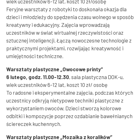
wiek uczestników 6-12 lat, koszt 10 zł/osobę
Feryjne warsztaty z robotyki to doskonała okazja dla
dzieci i młodzieży do spędzenia czasu wolnego w sposób
kreatywny i edukacyjny. Zajęcia wprowadzają
uczestników w świat wirtualnej rzeczywistości oraz
sztucznej inteligencji. Łączą nowoczesne technologie z
praktycznymi projektami, rozwijając kreatywność i
umiejętności techniczne.
Warsztaty plastyczne „Owocowe printy”
6 lutego, godz. 11.00-12.30
, sala plastyczna DOK-u,
wiek uczestników 6-12 lat, koszt 10 zł/ osobę
To radosne i eksperymentalne zajęcia, podczas których
uczestnicy odkryją nietypowe techniki plastyczne z
wykorzystaniem owoców. Dzieci stworzą kolorowe
odbitki i kompozycje poprzez ozdabianie bawełnianych
ściereczek kuchennych.
Warsztaty plastyczne „Mozaika z koralików”