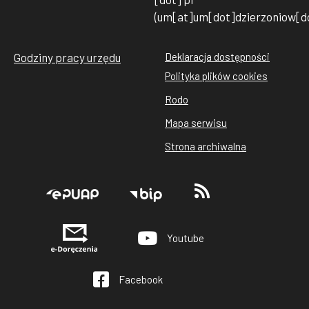
(um[at]um[dot]dzierzoniow[do
Godziny pracy urzędu
Deklaracja dostępności
Stopka
Polityka plików cookies
rodo
Rodo
cookies
Mapa serwisu
Strona archiwalna
Stopka
Youtube
Facebook