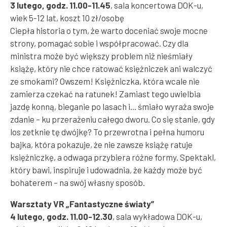
3 lutego, godz. 11.00-11.45
, sala koncertowa DOK-u,
wiek 5-12 lat, koszt 10 zł/osobę
Ciepła historia o tym, że warto doceniać swoje mocne
strony, pomagać sobie i współpracować. Czy dla
ministra może być większy problem niż nieśmiały
książę, który nie chce ratować księżniczek ani walczyć
ze smokami? Owszem! Księżniczka, która wcale nie
zamierza czekać na ratunek! Zamiast tego uwielbia
jazdę konną, bieganie po lasach i... śmiało wyraża swoje
zdanie – ku przerażeniu całego dworu. Co się stanie, gdy
los zetknie tę dwójkę? To przewrotna i pełna humoru
bajka, która pokazuje, że nie zawsze książę ratuje
księżniczkę, a odwaga przybiera różne formy. Spektakl,
który bawi, inspiruje i udowadnia, że każdy może być
bohaterem – na swój własny sposób.
Warsztaty VR „Fantastyczne światy”
4 lutego, godz. 11.00-12.30
, sala wykładowa DOK-u,