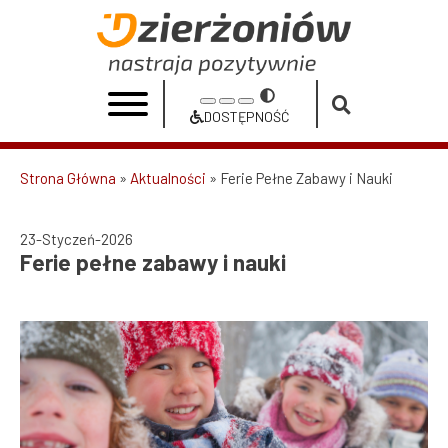
Przejdź
do
Ferie
treści
pełne
Przełącz
Increase
Reset
Decrease
zabawy
na
DOSTĘPNOŚĆ
font
font
font
Dostępność
i
size
size
size
Strona Główna
Aktualności
Ferie Pełne Zabawy i Nauki
nauki
Ścieżka
|
nawigacyjna
23-Styczeń-2026
Urząd
Ferie pełne zabawy i nauki
Miasta
Dzierżoniów