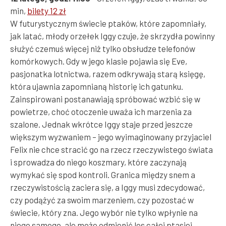
min,
bilety 12 zł
W futurystycznym świecie ptaków, które zapomniały,
jak latać, młody orzełek Iggy czuje, że skrzydła powinny
służyć czemuś więcej niż tylko obsłudze telefonów
komórkowych. Gdy w jego klasie pojawia się Eve,
pasjonatka lotnictwa, razem odkrywają starą księgę,
która ujawnia zapomnianą historię ich gatunku.
Zainspirowani postanawiają spróbować wzbić się w
powietrze, choć otoczenie uważa ich marzenia za
szalone. Jednak wkrótce Iggy staje przed jeszcze
większym wyzwaniem – jego wyimaginowany przyjaciel
Felix nie chce stracić go na rzecz rzeczywistego świata
i sprowadza do niego koszmary, które zaczynają
wymykać się spod kontroli. Granica między snem a
rzeczywistością zaciera się, a Iggy musi zdecydować,
czy podążyć za swoim marzeniem, czy pozostać w
świecie, który zna. Jego wybór nie tylko wpłynie na
niego samego, ale może odmienić los całej ptasiej