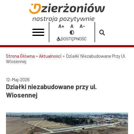
Przejdź
do
Działki
treści
niezabudowane
Increase
Reset
Decrease
Przełącz
przy
font
font
font
na
DOSTĘPNOŚĆ
size
size
size
Dostępność
ul.
Wiosennej
Strona Główna
Aktualności
Działki Niezabudowane Przy Ul.
Wiosennej
Ścieżka
|
nawigacyjna
Urząd
12-Maj-2026
Działki niezabudowane przy ul.
Miasta
Wiosennej
Dzierżoniów