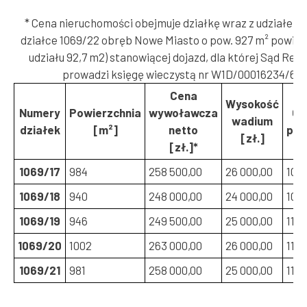
* Cena nieruchomości obejmuje działkę wraz z udziałem 
działce 1069/22 obręb Nowe Miasto o pow. 927 m² powier
udziału 92,7 m2) stanowiącej dojazd, dla której Sąd Rej
prowadzi księgę wieczystą nr W1D/00016234/6
Cena
Wysokość
Numery
Powierzchnia
wywoławcza
Go
wadium
działek
[m²]
netto
prz
[zł.]
[zł.]*
1069/17
984
258 500,00
26 000,00
10:
1069/18
940
248 000,00
24 000,00
10:
1069/19
946
249 500,00
25 000,00
11:0
1069/20
1002
263 000,00
26 000,00
11:1
1069/21
981
258 000,00
25 000,00
11:3