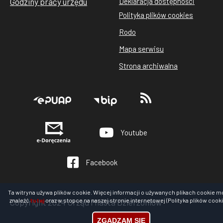
Godziny pracy urzędu
Deklaracja dostępności
Stopka
Polityka plików cookies
rodo
Rodo
cookies
Mapa serwisu
Strona archiwalna
Stopka
Youtube
Facebook
Ta witryna używa plików cookie. Więcej informacji o używanych plikach cookie m
znaleźć
tutaj
oraz w stopce na naszej stronie internetowej (Polityka plików cooki
Copyright 2024 Urząd Miasta Dzierżoniów
ZGADZAM SIĘ