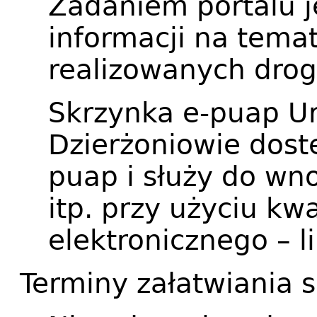
Zadaniem portalu j
informacji na tema
realizowanych drog
Skrzynka e-puap U
Dzierżoniowie dostę
puap i służy do w
itp. przy użyciu k
elektronicznego – l
Terminy załatwiania 